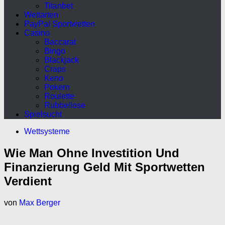
Titanbet
Wettarten
PayPal Sportwetten
Casino
Baccarat
Bingo
Blackjack
Craps
Keno
Pokern
Roulette
Rubbellose
Spielsucht
Wettsysteme
Wie Man Ohne Investition Und
Finanzierung Geld Mit Sportwetten
Verdient
von
Max Berger