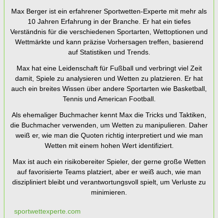
Max Berger ist ein erfahrener Sportwetten-Experte mit mehr als
10 Jahren Erfahrung in der Branche. Er hat ein tiefes
Verständnis für die verschiedenen Sportarten, Wettoptionen und
Wettmärkte und kann präzise Vorhersagen treffen, basierend
auf Statistiken und Trends.
Max hat eine Leidenschaft für Fußball und verbringt viel Zeit
damit, Spiele zu analysieren und Wetten zu platzieren. Er hat
auch ein breites Wissen über andere Sportarten wie Basketball,
Tennis und American Football.
Als ehemaliger Buchmacher kennt Max die Tricks und Taktiken,
die Buchmacher verwenden, um Wetten zu manipulieren. Daher
weiß er, wie man die Quoten richtig interpretiert und wie man
Wetten mit einem hohen Wert identifiziert.
Max ist auch ein risikobereiter Spieler, der gerne große Wetten
auf favorisierte Teams platziert, aber er weiß auch, wie man
diszipliniert bleibt und verantwortungsvoll spielt, um Verluste zu
minimieren.
sportwettexperte.com