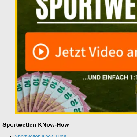
Sportwetten KNow-How
Sportwetten Know-How