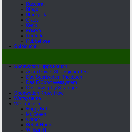
Baccarat
Bingo
Blackjack
Craps
Keno
Pokern
Roulette
Rubbellose
Spielsucht
Sportwetten Tipps kaufen
Asian Power Strategie im Test
Das Sportwetten Trickbuch
Das E-Sport Wettsystem
Die Powerplay Strategie
Sportwetten Know-How
Wettsysteme
Wettanbieter
HappyBet
Mr. Green
Unibet
Bet-at-Home
William Hill