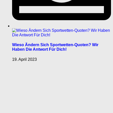
Wieso Ändern Sich Sportwetten-Quoten? Wir
Haben Die Antwort Für Dich!
19. April 2023