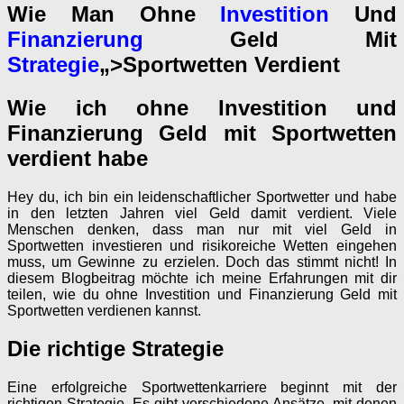
Wie Man Ohne
Investition
Und
Finanzierung
Geld Mit
Strategie
„>Sportwetten Verdient
Wie ich ohne Investition und
Finanzierung Geld mit Sportwetten
verdient habe
Hey du, ich bin ein leidenschaftlicher Sportwetter und habe
in den letzten Jahren viel Geld damit verdient. Viele
Menschen denken, dass man nur mit viel Geld in
Sportwetten investieren und risikoreiche Wetten eingehen
muss, um Gewinne zu erzielen. Doch das stimmt nicht! In
diesem Blogbeitrag möchte ich meine Erfahrungen mit dir
teilen, wie du ohne Investition und Finanzierung Geld mit
Sportwetten verdienen kannst.
Die richtige Strategie
Eine erfolgreiche Sportwettenkarriere beginnt mit der
richtigen Strategie. Es gibt verschiedene Ansätze, mit denen