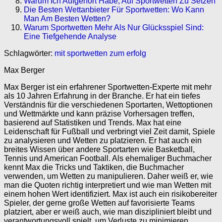
Warum Ich Aufgehört Habe, Auf Sportwetten Zu Setzen
Die Besten Wettanbieter Für Sportwetten: Wo Kann
Man Am Besten Wetten?
Warum Sportwetten Mehr Als Nur Glücksspiel Sind:
Eine Tiefgehende Analyse
Schlagwörter:
mit sportwetten zum erfolg
Max Berger
Max Berger ist ein erfahrener Sportwetten-Experte mit mehr
als 10 Jahren Erfahrung in der Branche. Er hat ein tiefes
Verständnis für die verschiedenen Sportarten, Wettoptionen
und Wettmärkte und kann präzise Vorhersagen treffen,
basierend auf Statistiken und Trends. Max hat eine
Leidenschaft für Fußball und verbringt viel Zeit damit, Spiele
zu analysieren und Wetten zu platzieren. Er hat auch ein
breites Wissen über andere Sportarten wie Basketball,
Tennis und American Football. Als ehemaliger Buchmacher
kennt Max die Tricks und Taktiken, die Buchmacher
verwenden, um Wetten zu manipulieren. Daher weiß er, wie
man die Quoten richtig interpretiert und wie man Wetten mit
einem hohen Wert identifiziert. Max ist auch ein risikobereiter
Spieler, der gerne große Wetten auf favorisierte Teams
platziert, aber er weiß auch, wie man diszipliniert bleibt und
verantwortungsvoll spielt, um Verluste zu minimieren.