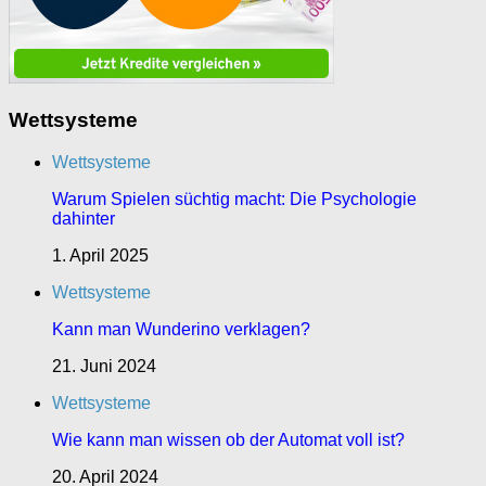
Wettsysteme
Wettsysteme
Warum Spielen süchtig macht: Die Psychologie
dahinter
1. April 2025
Wettsysteme
Kann man Wunderino verklagen?
21. Juni 2024
Wettsysteme
Wie kann man wissen ob der Automat voll ist?
20. April 2024