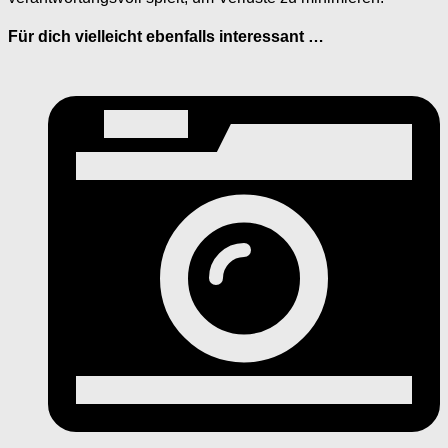
Für dich vielleicht ebenfalls interessant …