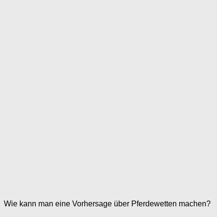
Wie kann man eine Vorhersage über Pferdewetten machen?