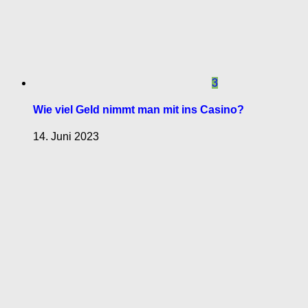
3
Wie viel Geld nimmt man mit ins Casino?
14. Juni 2023