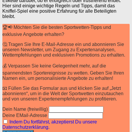
Etikette darüber, ob er erfolgreich oder frustrierend endet.
Hier sind einige wichtige Regeln und Tipps, damit das
Kniffel-Spiel eine positive Erfahrung für alle Beteiligten
bleibt.
🏆📢 Möchten Sie die besten Sportwetten-Tipps und
exklusive Angebote erhalten?
🤔 Tragen Sie Ihre E-Mail-Adresse ein und abonnieren Sie
unseren Newsletter, um Zugang zu Expertenanalysen,
Wettempfehlungen und exklusiven Promotions zu erhalten.
💰 Verpassen Sie keine Gelegenheit mehr, auf die
spannendsten Sportereignisse zu wetten. Geben Sie Ihren
Namen ein, um personalisierte Angebote zu erhalten!
📧 Füllen Sie das Formular aus und klicken Sie auf „Jetzt
abonnieren“, um in die Welt der Sportwetten einzutauchen
und von unseren Expertenempfehlungen zu profitieren.
Dein Name (freiwillig)
Deine EMail-Adresse
Indem Du fortfährst, akzeptierst Du unsere
Datenschutzerklärung.