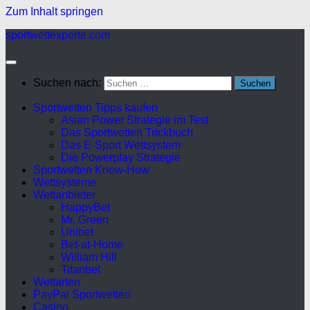
Zum Inhalt springen
sportwettexperte.com
Suchen nach:
Sportwetten Tipps kaufen
Asian Power Strategie im Test
Das Sportwetten Trickbuch
Das E-Sport Wettsystem
Die Powerplay Strategie
Sportwetten Know-How
Wettsysteme
Wettanbieter
HappyBet
Mr. Green
Unibet
Bet-at-Home
William Hill
Titanbet
Wettarten
PayPal Sportwetten
Casino