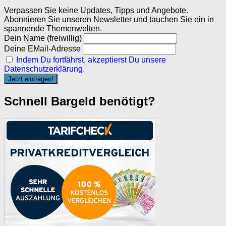
Verpassen Sie keine Updates, Tipps und Angebote.
Abonnieren Sie unseren Newsletter und tauchen Sie ein in
spannende Themenwelten.
Dein Name (freiwillig)
Deine EMail-Adresse
Indem Du fortfährst, akzeptierst Du unsere
Datenschutzerklärung.
Schnell Bargeld benötigt?