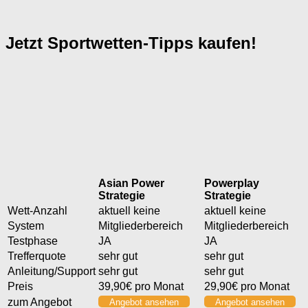
Jetzt Sportwetten-Tipps kaufen!
Asian Power
Powerplay
Strategie
Strategie
Wett-Anzahl
aktuell keine
aktuell keine
System
Mitgliederbereich
Mitgliederbereich
Testphase
JA
JA
Trefferquote
sehr gut
sehr gut
Anleitung/Support
sehr gut
sehr gut
Preis
39,90€ pro Monat
29,90€ pro Monat
zum Angebot
Angebot ansehen
Angebot ansehen