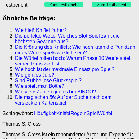
Testbericht
Zum Testbericht
Zum Testbericht
Ähnliche Beiträge:
Wie hieß Kniffel früher?
Die perfekte Wette: Welches Slot Spiel zahlt die
höchsten Gewinne aus?
Die Krönung des Kniffels: Wie hoch kann die Punktzahl
eines Würfelspiels wirklich sein?
Die Würfel rollen hoch: Warum Phase 10 Würfelspiel
seinen Preis wert ist
Wie hoch ist der maximale Einsatz pro Spiel?
Wie geht es Jule?
Sind Rubbellose Glücksspiel?
Wie spielt man Bottle?
Wie viele Zahlen gibt es bei BINGO?
Die magischen 56: Auf der Suche nach dem
versteckten Kartenspiel
Schlagwörter:
Häufigkeit
Kniffel
Regeln
Spiel
Würfel
Thomas S. Cross
Thomas S. Cross ist ein renommierter Autor und Experte für