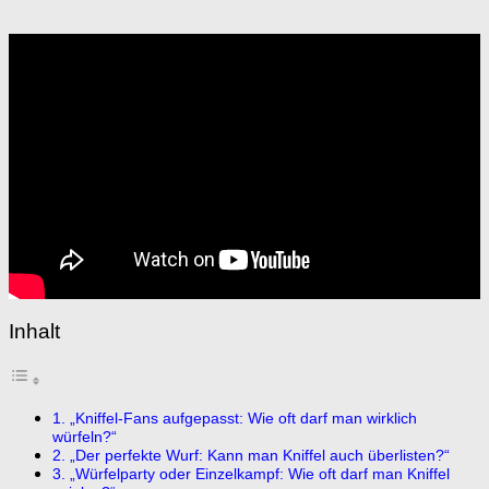
Inhalt
1. „Kniffel-Fans aufgepasst: Wie oft darf man wirklich
würfeln?“
2. „Der perfekte Wurf: Kann man Kniffel auch überlisten?“
3. „Würfelparty oder Einzelkampf: Wie oft darf man Kniffel