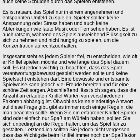
auch keine Schulden durch das Spielen entstehen.
Es ist ratsam, das Spiel nur in einem angenehmen und
entspannten Umfeld zu spielen. Spieler sollten keine
Anspannung oder Stress haben und auch keine
Ablenkungen wie laute Musik oder Fernsehen haben. Es ist
auch ratsam, während des Spiels ausreichend Flüssigkeit zu
sich zu nehmen und nicht hungrig zu spielen, um die
Konzentration aufrechtzuerhalten.
Insgesamt steht es jedem Spieler frei, zu entscheiden, wie oft
er Kniffel spielen möchte und wie lange das Spiel dauern
soll. Es ist jedoch wichtig zu beachten, dass das Spiel
verantwortungsbewusst gespielt werden sollte und keine
Spielsucht entstehen darf. Eine bewusste und entspannte
Spielweise kann jedoch viel Freude bereiten und für eine
schöne Zeit sorgen. Abschließend lässt sich sagen, dass die
Anzahl an erlaubten Kniffel Würfen von verschiedenen
Faktoren abhängig ist. Obwohl es keine eindeutige Antwort
auf diese Frage gibt, gibt es immer noch einige Regeln, die
man beachten sollte. Wenn Sie ein erfahrener Kniffel Spieler
sind oder einfach nur Spaß am Würfeln haben, sollten Sie
sich unbedingt an die Regel halten, um das Spiel fair zu
gestalten. Letztendlich sollten Sie jedoch nicht vergessen,
dass das Wichtigste beim Kniffel immer noch der Spaßfaktor