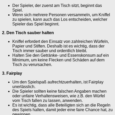
Der Spieler, der zuerst am Tisch sitzt, beginnt das
Spiel.
Wenn sich mehrere Personen versammeln, um Kniffel
zu spielen, kann auch das Los entscheiden, welcher
Spieler das Spiel beginnt.
2. Den Tisch sauber halten
Kniffel erfordert den Einsatz von zahlreichen Würfeln,
Papier und Stiften. Deshalb ist es wichtig, dass der
Tisch immer sauber und ordentlich bleibt.
Halten Sie den Getränke- und Essenskonsum auf ein
Minimum, um keine Flecken und Schäden auf dem
Tisch zu verursachen.
3. Fairplay
Um den Spielspaß aufrechtzuerhalten, ist Fairplay
unerlässlich.
Die Spieler sollten keine falschen Angaben machen
oder unfaire Verhaltensweisen, wie z.B. den Würfel
vom Tisch fallen zu lassen, anwenden.
Es ist wichtig, dass alle Beteiligten sich an die Regeln
des Spiels halten, damit jeder eine faire Chance hat, zu
gewinnen.