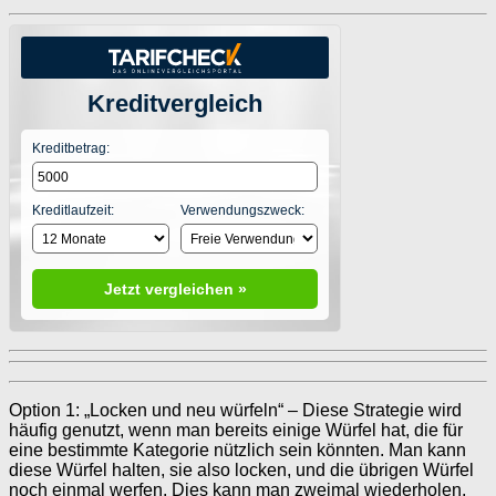
Kreditvergleich
Kreditbetrag:
Kreditlaufzeit:
Verwendungszweck:
Jetzt vergleichen »
Option 1: „Locken und neu würfeln“ – Diese Strategie wird
häufig genutzt, wenn man bereits einige Würfel hat, die für
eine bestimmte Kategorie nützlich sein könnten. Man kann
diese Würfel halten, sie also locken, und die übrigen Würfel
noch einmal werfen. Dies kann man zweimal wiederholen,