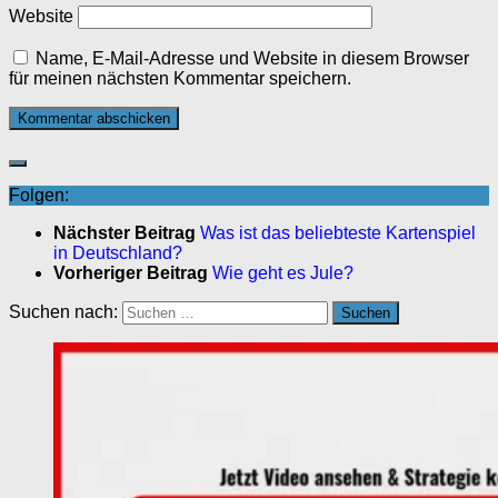
Website
Name, E-Mail-Adresse und Website in diesem Browser
für meinen nächsten Kommentar speichern.
Folgen:
Nächster Beitrag
Was ist das beliebteste Kartenspiel
in Deutschland?
Vorheriger Beitrag
Wie geht es Jule?
Suchen nach: