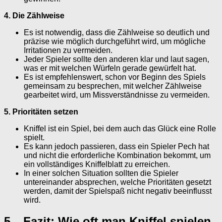
4. Die Zählweise
Es ist notwendig, dass die Zählweise so deutlich und
präzise wie möglich durchgeführt wird, um mögliche
Irritationen zu vermeiden.
Jeder Spieler sollte den anderen klar und laut sagen,
was er mit welchen Würfeln gerade gewürfelt hat.
Es ist empfehlenswert, schon vor Beginn des Spiels
gemeinsam zu besprechen, mit welcher Zählweise
gearbeitet wird, um Missverständnisse zu vermeiden.
5. Prioritäten setzen
Kniffel ist ein Spiel, bei dem auch das Glück eine Rolle
spielt.
Es kann jedoch passieren, dass ein Spieler Pech hat
und nicht die erforderliche Kombination bekommt, um
ein vollständiges Kniffelblatt zu erreichen.
In einer solchen Situation sollten die Spieler
untereinander absprechen, welche Prioritäten gesetzt
werden, damit der Spielspaß nicht negativ beeinflusst
wird.
5. „Fazit: Wie oft man Kniffel spielen