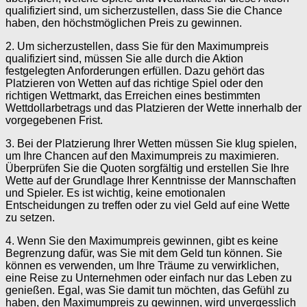
qualifiziert sind, um sicherzustellen, dass Sie die Chance
haben, den höchstmöglichen Preis zu gewinnen.
2. Um sicherzustellen, dass Sie für den Maximumpreis
qualifiziert sind, müssen Sie alle durch die Aktion
festgelegten Anforderungen erfüllen. Dazu gehört das
Platzieren von Wetten auf das richtige Spiel oder den
richtigen Wettmarkt, das Erreichen eines bestimmten
Wettdollarbetrags und das Platzieren der Wette innerhalb der
vorgegebenen Frist.
3. Bei der Platzierung Ihrer Wetten müssen Sie klug spielen,
um Ihre Chancen auf den Maximumpreis zu maximieren.
Überprüfen Sie die Quoten sorgfältig und erstellen Sie Ihre
Wette auf der Grundlage Ihrer Kenntnisse der Mannschaften
und Spieler. Es ist wichtig, keine emotionalen
Entscheidungen zu treffen oder zu viel Geld auf eine Wette
zu setzen.
4. Wenn Sie den Maximumpreis gewinnen, gibt es keine
Begrenzung dafür, was Sie mit dem Geld tun können. Sie
können es verwenden, um Ihre Träume zu verwirklichen,
eine Reise zu Unternehmen oder einfach nur das Leben zu
genießen. Egal, was Sie damit tun möchten, das Gefühl zu
haben, den Maximumpreis zu gewinnen, wird unvergesslich