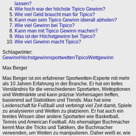
lassen?
Wie hoch war der höchste Tipico Gewinn?
Wie viel Geld braucht man für Tipico?
Kann man sein Tipico Gewinn überall abholen?
Wie viel Gewinn bei Tipico?
Kann man mit Tipico Gewinn machen?
Was ist der Höchstgewinn bei Tipico?
Wie viel Gewinn macht Tipico?
Schlagwörter:
Gewinn
Höchstgewinn
sportwetten
Tipico
Wettgewinn
Max Berger
Max Berger ist ein erfahrener Sportwetten-Experte mit mehr
als 10 Jahren Erfahrung in der Branche. Er hat ein tiefes
Verständnis für die verschiedenen Sportarten, Wettoptionen
und Wettmärkte und kann präzise Vorhersagen treffen,
basierend auf Statistiken und Trends. Max hat eine
Leidenschaft für Fußball und verbringt viel Zeit damit, Spiele
zu analysieren und Wetten zu platzieren. Er hat auch ein
breites Wissen über andere Sportarten wie Basketball,
Tennis und American Football. Als ehemaliger Buchmacher
kennt Max die Tricks und Taktiken, die Buchmacher
verwenden, um Wetten zu manipulieren. Daher weiß er, wie