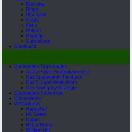
Baccarat
Bingo
Blackjack
Craps
Keno
Pokern
Roulette
Rubbellose
Spielsucht
Sportwetten Tipps kaufen
Asian Power Strategie im Test
Das Sportwetten Trickbuch
Das E-Sport Wettsystem
Die Powerplay Strategie
Sportwetten Know-How
Wettsysteme
Wettanbieter
HappyBet
Mr. Green
Unibet
Bet-at-Home
William Hill