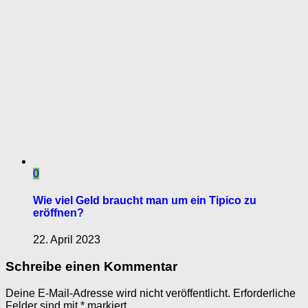
0
Wie viel Geld braucht man um ein Tipico zu
eröffnen?
22. April 2023
Schreibe einen Kommentar
Deine E-Mail-Adresse wird nicht veröffentlicht.
Erforderliche
Felder sind mit
*
markiert