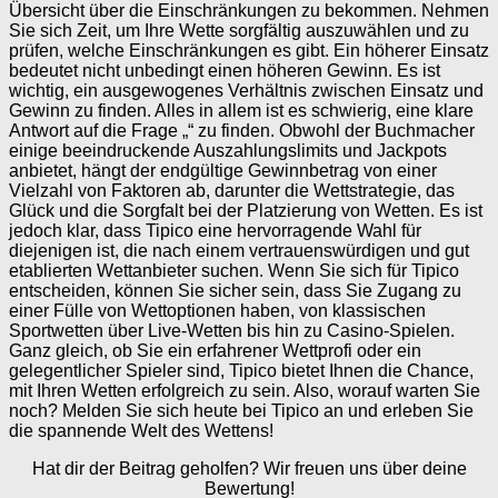
Übersicht über die Einschränkungen zu bekommen. Nehmen
Sie sich Zeit, um Ihre Wette sorgfältig auszuwählen und zu
prüfen, welche Einschränkungen es gibt. Ein höherer Einsatz
bedeutet nicht unbedingt einen höheren Gewinn. Es ist
wichtig, ein ausgewogenes Verhältnis zwischen Einsatz und
Gewinn zu finden. Alles in allem ist es schwierig, eine klare
Antwort auf die Frage „“ zu finden. Obwohl der Buchmacher
einige beeindruckende Auszahlungslimits und Jackpots
anbietet, hängt der endgültige Gewinnbetrag von einer
Vielzahl von Faktoren ab, darunter die Wettstrategie, das
Glück und die Sorgfalt bei der Platzierung von Wetten. Es ist
jedoch klar, dass Tipico eine hervorragende Wahl für
diejenigen ist, die nach einem vertrauenswürdigen und gut
etablierten Wettanbieter suchen. Wenn Sie sich für Tipico
entscheiden, können Sie sicher sein, dass Sie Zugang zu
einer Fülle von Wettoptionen haben, von klassischen
Sportwetten über Live-Wetten bis hin zu Casino-Spielen.
Ganz gleich, ob Sie ein erfahrener Wettprofi oder ein
gelegentlicher Spieler sind, Tipico bietet Ihnen die Chance,
mit Ihren Wetten erfolgreich zu sein. Also, worauf warten Sie
noch? Melden Sie sich heute bei Tipico an und erleben Sie
die spannende Welt des Wettens!
Hat dir der Beitrag geholfen? Wir freuen uns über deine
Bewertung!