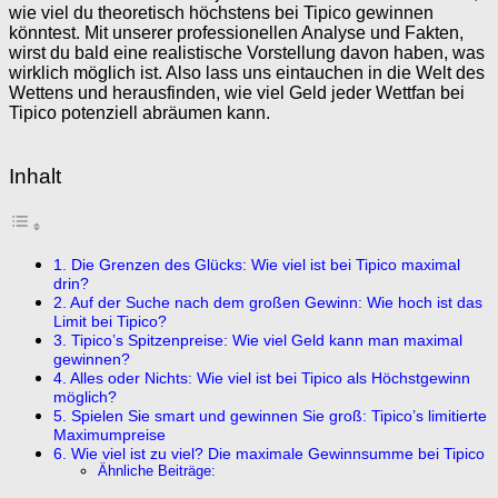
wie viel du theoretisch höchstens bei Tipico gewinnen
könntest. Mit unserer professionellen Analyse und Fakten,
wirst du bald eine realistische Vorstellung davon haben, was
wirklich möglich ist. Also lass uns eintauchen in die Welt des
Wettens und herausfinden, wie viel Geld jeder Wettfan bei
Tipico potenziell abräumen kann.
Inhalt
1. Die Grenzen des Glücks: Wie viel ist bei Tipico maximal
drin?
2. Auf der Suche nach dem großen Gewinn: Wie hoch ist das
Limit bei Tipico?
3. Tipico’s Spitzenpreise: Wie viel Geld kann man maximal
gewinnen?
4. Alles oder Nichts: Wie viel ist bei Tipico als Höchstgewinn
möglich?
5. Spielen Sie smart und gewinnen Sie groß: Tipico’s limitierte
Maximumpreise
6. Wie viel ist zu viel? Die maximale Gewinnsumme bei Tipico
Ähnliche Beiträge: