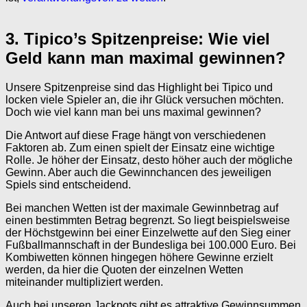
3. Tipico’s Spitzenpreise: Wie viel
Geld kann man maximal gewinnen?
Unsere Spitzenpreise sind das Highlight bei Tipico und
locken viele Spieler an, die ihr Glück versuchen möchten.
Doch wie viel kann man bei uns maximal gewinnen?
Die Antwort auf diese Frage hängt von verschiedenen
Faktoren ab. Zum einen spielt der Einsatz eine wichtige
Rolle. Je höher der Einsatz, desto höher auch der mögliche
Gewinn. Aber auch die Gewinnchancen des jeweiligen
Spiels sind entscheidend.
Bei manchen Wetten ist der maximale Gewinnbetrag auf
einen bestimmten Betrag begrenzt. So liegt beispielsweise
der Höchstgewinn bei einer Einzelwette auf den Sieg einer
Fußballmannschaft in der Bundesliga bei 100.000 Euro. Bei
Kombiwetten können hingegen höhere Gewinne erzielt
werden, da hier die Quoten der einzelnen Wetten
miteinander multipliziert werden.
Auch bei unseren Jackpots gibt es attraktive Gewinnsummen