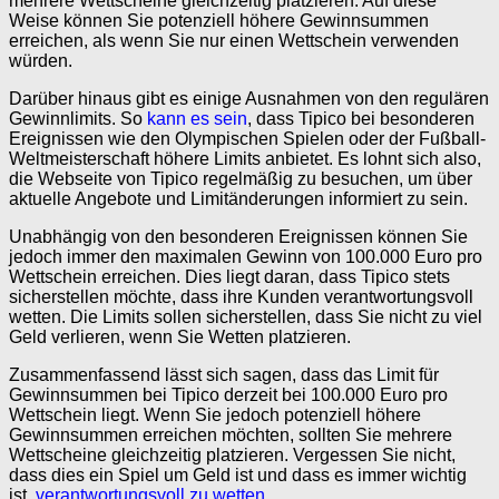
mehrere Wettscheine gleichzeitig platzieren. Auf diese
Weise können Sie potenziell höhere Gewinnsummen
erreichen, als wenn Sie nur einen Wettschein verwenden
würden.
Darüber hinaus gibt es einige Ausnahmen von den regulären
Gewinnlimits. So
kann es sein
, dass Tipico bei besonderen
Ereignissen wie den Olympischen Spielen oder der Fußball-
Weltmeisterschaft höhere Limits anbietet. Es lohnt sich also,
die Webseite von Tipico regelmäßig zu besuchen, um über
aktuelle Angebote und Limitänderungen informiert zu sein.
Unabhängig von den besonderen Ereignissen können Sie
jedoch immer den maximalen Gewinn von 100.000 Euro pro
Wettschein erreichen. Dies liegt daran, dass Tipico stets
sicherstellen möchte, dass ihre Kunden verantwortungsvoll
wetten. Die Limits sollen sicherstellen, dass Sie nicht zu viel
Geld verlieren, wenn Sie Wetten platzieren.
Zusammenfassend lässt sich sagen, dass das Limit für
Gewinnsummen bei Tipico derzeit bei 100.000 Euro pro
Wettschein liegt. Wenn Sie jedoch potenziell höhere
Gewinnsummen erreichen möchten, sollten Sie mehrere
Wettscheine gleichzeitig platzieren. Vergessen Sie nicht,
dass dies ein Spiel um Geld ist und dass es immer wichtig
ist,
verantwortungsvoll zu wetten
.