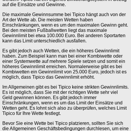
auf die Einsätze und Gewinne.
Die maximale Gewinnsumme bei Tipico hängt auch von der
Art der Wette ab. Die meisten Wetten haben
Einschränkungen, wenn es um den maximalen Gewinn geht.
Bei den meisten Fußballwetten liegt das maximale
Gewinnlimit bei etwa 100.000 Euro. Bei anderen Sportarten
kann das Limit unterschiedlich ausfallen.
Es gibt jedoch auch Wetten, die ein höheres Gewinnlimit
haben. Zum Beispiel kann man bei einer Kombiwette oder
einer Systemwette auf mehrere Spiele setzen und somit ein
höheres Gewinnlimit erreichen. Normalerweise gibt es bei
Kombiwetten ein Gewinnlimit von 25.000 Euro, jedoch ist es
möglich, dass Tipico das Gewinnlimit erhöht.
Im Allgemeinen gibt es bei Tipico keine strikten Gewinnlimits.
Es ist möglich, dass Sie mit der richtigen Wette sehr viel
Geld gewinnen können. Es gibt jedoch immer
Einschränkungen, wenn es um das Limit der Einsätze und
Wetten geht. Es lohnt sich also zu überprüfen, welches Limit
Tipico für Ihre Wette festlegt.
Bevor Sie eine Wette bei Tipico platzieren, sollten Sie sich
die Allgemeinen Geschäftsbedingungen durchlesen, um eine