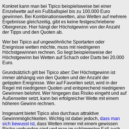
Konkret kann man bei Tipico beispielsweise bei einer
Einzelwette auf ein Fußballspiel bis zu 100.000 Euro
gewinnen. Bei Kombinationswetten, also Wetten auf mehrere
Ergebnisse gleichzeitig, gibt es keine festgeschriebene
Obergrenze. Hier hängt der Höchstgewinn von der Anzahl
der Tipps und den Quoten ab.
Wer bei Tipico auf ungewöhnliche Sportarten oder
Ereignisse wetten möchte, muss mit niedrigeren
Höchstgewinnen rechnen. So liegt beispielsweise der
Höchstgewinn bei Wetten auf Schach oder Darts bei 20.000
Euro.
Grundsätzlich gilt bei Tipico aber: Der Höchstgewinn ist
immer abhängig von den Quoten und der Anzahl der
getippten Ereignisse. Wer auf Favoriten setzt, wird in der
Regel mit niedrigeren Quoten und entsprechend niedrigeren
Gewinnen belohnt. Wer hingegen das Risiko eingeht und auf
Außenseiter setzt, kann bei erfolgreicher Wette mit einem
höheren Gewinn rechnen.
Insgesamt bietet Tipico also durchaus attraktive
Gewinnmöglichkeiten. Wichtig ist dabei jedoch,
dass man
sich bewusst ist
, dass Wetten immer mit einem gewissen
Risiko verbunden sind und man im schlimmsten Fall auch