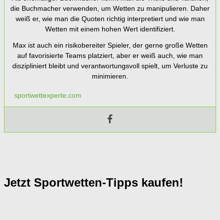
die Buchmacher verwenden, um Wetten zu manipulieren. Daher
weiß er, wie man die Quoten richtig interpretiert und wie man
Wetten mit einem hohen Wert identifiziert.
Max ist auch ein risikobereiter Spieler, der gerne große Wetten
auf favorisierte Teams platziert, aber er weiß auch, wie man
diszipliniert bleibt und verantwortungsvoll spielt, um Verluste zu
minimieren.
sportwettexperte.com
Jetzt Sportwetten-Tipps kaufen!