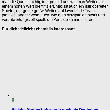
man die Quoten richtig interpretiert und wie man Wetten mit
einem hohen Wert identifiziert. Max ist auch ein risikobereiter
Spieler, der gerne große Wetten auf favorisierte Teams
platziert, aber er weiß auch, wie man diszipliniert bleibt und
verantwortungsvoll spielt, um Verluste zu minimieren.
Für dich vielleicht ebenfalls interessant …
0
Welche Mannschaft wurde noch nie Deutscher