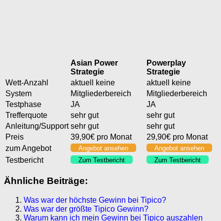
Asian Power
Powerplay
Strategie
Strategie
Wett-Anzahl
aktuell keine
aktuell keine
System
Mitgliederbereich
Mitgliederbereich
Testphase
JA
JA
Trefferquote
sehr gut
sehr gut
Anleitung/Support
sehr gut
sehr gut
Preis
39,90€ pro Monat
29,90€ pro Monat
zum Angebot
Angebot ansehen
Angebot ansehen
Testbericht
Zum Testbericht
Zum Testbericht
Ähnliche Beiträge:
Was war der höchste Gewinn bei Tipico?
Was war der größte Tipico Gewinn?
Warum kann ich mein Gewinn bei Tipico auszahlen