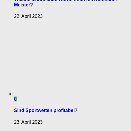
Meister?
22. April 2023
0
Sind Sportwetten profitabel?
23. April 2023