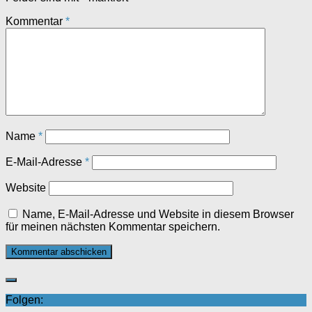
Kommentar
*
Name
*
E-Mail-Adresse
*
Website
Name, E-Mail-Adresse und Website in diesem Browser
für meinen nächsten Kommentar speichern.
Folgen: