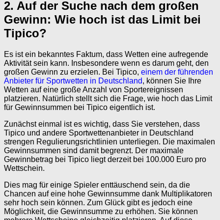
2. Auf der Suche nach dem großen
Gewinn: Wie hoch ist das Limit bei
Tipico?
Es ist ein bekanntes Faktum, dass Wetten eine aufregende
Aktivität sein kann. Insbesondere wenn es darum geht, den
großen Gewinn zu erzielen. Bei Tipico,
einem der führenden
Anbieter für Sportwetten in Deutschland
, können Sie Ihre
Wetten auf eine große Anzahl von Sportereignissen
platzieren. Natürlich stellt sich die Frage, wie hoch das Limit
für Gewinnsummen bei Tipico eigentlich ist.
Zunächst einmal ist es wichtig, dass Sie verstehen, dass
Tipico und andere Sportwettenanbieter in Deutschland
strengen Regulierungsrichtlinien unterliegen. Die maximalen
Gewinnsummen sind damit begrenzt. Der maximale
Gewinnbetrag bei Tipico liegt derzeit bei 100.000 Euro pro
Wettschein.
Dies mag für einige Spieler enttäuschend sein, da die
Chancen auf eine hohe Gewinnsumme dank Multiplikatoren
sehr hoch sein können. Zum Glück gibt es jedoch eine
Möglichkeit, die Gewinnsumme zu erhöhen. Sie können