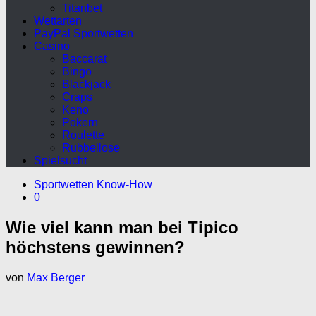
Titanbet
Wettarten
PayPal Sportwetten
Casino
Baccarat
Bingo
Blackjack
Craps
Keno
Pokern
Roulette
Rubbellose
Spielsucht
Sportwetten Know-How
0
Wie viel kann man bei Tipico
höchstens gewinnen?
von
Max Berger