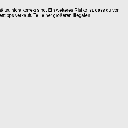
hältst, nicht korrekt sind. Ein weiteres Risiko ist, dass du von
ttipps verkauft, Teil einer größeren illegalen