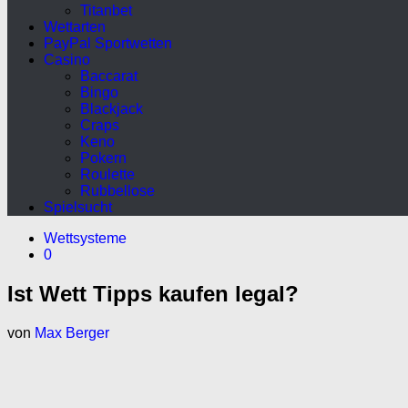
Titanbet
Wettarten
PayPal Sportwetten
Casino
Baccarat
Bingo
Blackjack
Craps
Keno
Pokern
Roulette
Rubbellose
Spielsucht
Wettsysteme
0
Ist Wett Tipps kaufen legal?
von
Max Berger