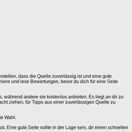
rstellen, dass die Quelle zuverlässig ist und eine gute
chiere und lese Bewertungen, bevor du dich für eine Seite
s, während andere sie kostenlos anbieten. Es liegt an dir zu
acht ziehen, für Tipps aus einer zuverlässigen Quelle zu
te Wahl.
 Eine gute Seite sollte in der Lage sein, dir einen schnellen