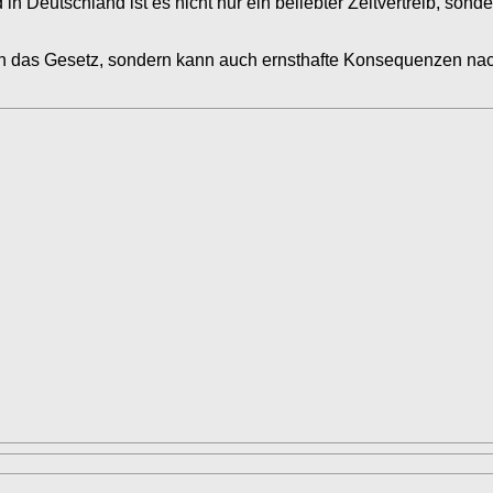
d in Deutschland ist es nicht nur ein beliebter Zeitvertreib, s
gen das Gesetz, sondern kann auch ernsthafte Konsequenzen nach