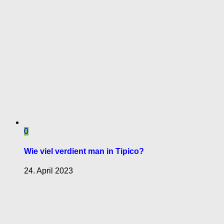
0
Wie viel verdient man in Tipico?
24. April 2023