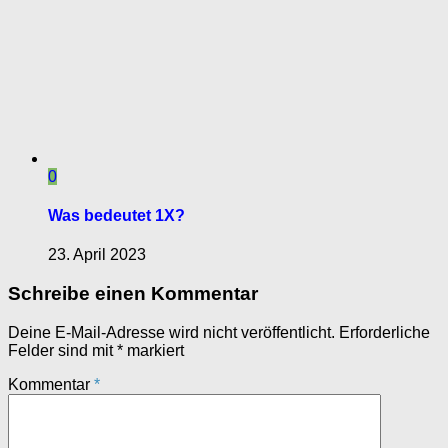
0
Was bedeutet 1X?
23. April 2023
Schreibe einen Kommentar
Deine E-Mail-Adresse wird nicht veröffentlicht.
Erforderliche
Felder sind mit
*
markiert
Kommentar
*