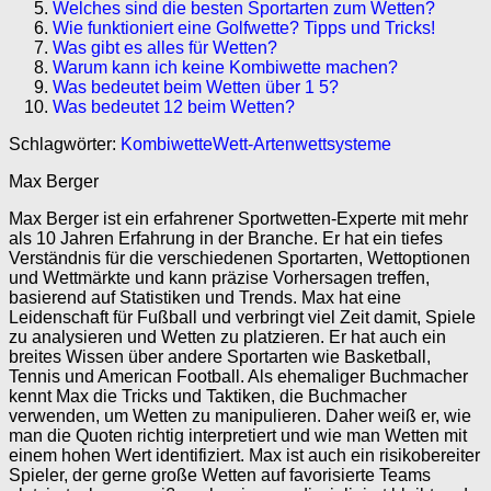
Welches sind die besten Sportarten zum Wetten?
Wie funktioniert eine Golfwette? Tipps und Tricks!
Was gibt es alles für Wetten?
Warum kann ich keine Kombiwette machen?
Was bedeutet beim Wetten über 1 5?
Was bedeutet 12 beim Wetten?
Schlagwörter:
Kombiwette
Wett-Arten
wettsysteme
Max Berger
Max Berger ist ein erfahrener Sportwetten-Experte mit mehr
als 10 Jahren Erfahrung in der Branche. Er hat ein tiefes
Verständnis für die verschiedenen Sportarten, Wettoptionen
und Wettmärkte und kann präzise Vorhersagen treffen,
basierend auf Statistiken und Trends. Max hat eine
Leidenschaft für Fußball und verbringt viel Zeit damit, Spiele
zu analysieren und Wetten zu platzieren. Er hat auch ein
breites Wissen über andere Sportarten wie Basketball,
Tennis und American Football. Als ehemaliger Buchmacher
kennt Max die Tricks und Taktiken, die Buchmacher
verwenden, um Wetten zu manipulieren. Daher weiß er, wie
man die Quoten richtig interpretiert und wie man Wetten mit
einem hohen Wert identifiziert. Max ist auch ein risikobereiter
Spieler, der gerne große Wetten auf favorisierte Teams