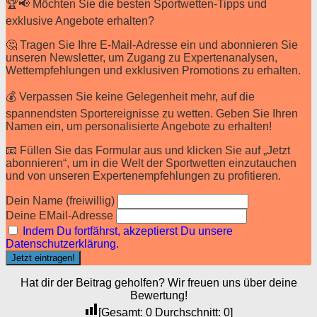
🏆📢 Möchten Sie die besten Sportwetten-Tipps und
exklusive Angebote erhalten?
🤔 Tragen Sie Ihre E-Mail-Adresse ein und abonnieren Sie
unseren Newsletter, um Zugang zu Expertenanalysen,
Wettempfehlungen und exklusiven Promotions zu erhalten.
💰 Verpassen Sie keine Gelegenheit mehr, auf die
spannendsten Sportereignisse zu wetten. Geben Sie Ihren
Namen ein, um personalisierte Angebote zu erhalten!
📧 Füllen Sie das Formular aus und klicken Sie auf „Jetzt
abonnieren“, um in die Welt der Sportwetten einzutauchen
und von unseren Expertenempfehlungen zu profitieren.
Dein Name (freiwillig)
Deine EMail-Adresse
Indem Du fortfährst, akzeptierst Du unsere
Datenschutzerklärung.
Hat dir der Beitrag geholfen? Wir freuen uns über deine
Bewertung!
[Gesamt:
0
Durchschnitt:
0
]