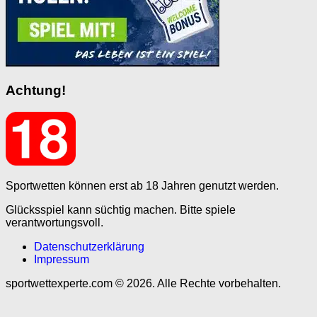
Achtung!
Sportwetten können erst ab 18 Jahren genutzt werden.
Glücksspiel kann süchtig machen. Bitte spiele
verantwortungsvoll.
Datenschutzerklärung
Impressum
sportwettexperte.com © 2026. Alle Rechte vorbehalten.