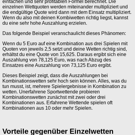
einfachen und sehr profitablen Formel berechnet. Die
einzelnen Wettquoten werden miteinander multipliziert und
die endgültige Quote wird dann mit dem Einsatz multipliziert.
Wenn du also mit deinen Kombiwetten richtig liegst, kannst
du eine sehr hohe Auszahlung erzielen.
Das folgende Beispiel veranschaulicht dieses Phänomen:
Wenn du 5 Euro auf eine Kombination aus drei Spielen mit
Quoten von jeweils 2,5 setzt und deine Wetten richtig sind,
erhältst du eine Quote von 15,625. Daraus ergibt sich eine
Auszahlung von 78,125 Euro, was nach Abzug des
Einsatzes eine Auszahlung von 73,125 Euro ergibt.
Dieses Beispiel zeigt, dass die Auszahlungen bei
Kombinationswetten sehr hoch sein können. Alles, was du
tun musst, ist, mehrere Spielergebnisse in Kombination zu
wetten. Unerfahrene Sportwettende probieren
Kombinationswetten zunächst mit zwei oder drei
Kombinationen aus. Erfahrene Wettende spielen oft
Kombinationen aus 10 oder mehr Spielen.
Vorteile gegenüber Einzelwetten