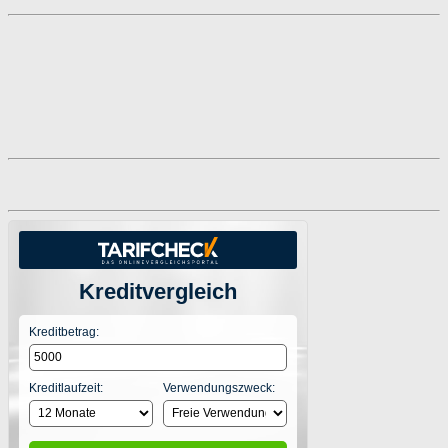
Kreditvergleich
Kreditbetrag:
Kreditlaufzeit:
Verwendungszweck: