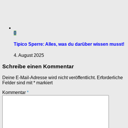
0
Tipico Sperre: Alles, was du darüber wissen musst!
4. August 2025
Schreibe einen Kommentar
Deine E-Mail-Adresse wird nicht veröffentlicht.
Erforderliche
Felder sind mit
*
markiert
Kommentar
*