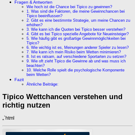
Fragen & Antworten
Wie hoch ist die Chance bei Tipico zu‍ gewinnen?
1. Was sind die Faktoren, die meine ‌Gewinnchancen ‍bei
Tipico beeinflussen?
2. Gibt ⁣es eine bestimmte​ Strategie, um meine ⁣Chancen zu
erhöhen?
3. Wie kann​ ich ‍die Quoten⁣ bei Tipico ‌besser verstehen?
4.⁤ Gibt es bei Tipico spezielle Angebote für ⁤Neueinsteiger?
5. Wie häufig gibt es ​großartige ⁣Gewinnmöglichkeiten ‌bei
⁤Tipico?
6. Wie wichtig ist es, Meinungen ‌anderer⁢ Spieler zu lesen?
7.‌ Wie⁢ kann ich mein Risiko⁣ beim Wetten minimieren?
8. ‌Ist es ratsam, auf‌ verschiedene Sportarten⁤ zu setzen?
9.‍ Wie‌ oft zieht Tipico die ‍Gewinne ab und was muss⁣ ich‌
beachten?
10. Welche Rolle⁢ spielt die psychologische ⁤Komponente
beim Wetten?
Fazit
Ähnliche Beiträge:
Tipico Wettchancen verstehen ‍und ​
richtig nutzen
„`html