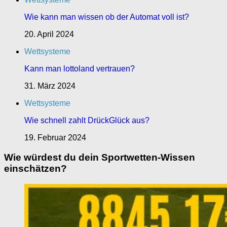
Wie kann man wissen ob der Automat voll ist?
20. April 2024
Wettsysteme
Kann man lottoland vertrauen?
31. März 2024
Wettsysteme
Wie schnell zahlt DrückGlück aus?
19. Februar 2024
Wie würdest du dein Sportwetten-Wissen
einschätzen?