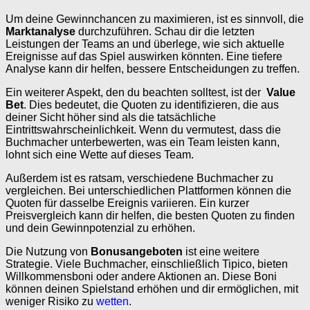
Um deine Gewinnchancen zu maximieren, ist ‌es ​sinnvoll, die⁢
Marktanalyse
⁣durchzuführen. Schau dir die letzten
⁤Leistungen der Teams an und überlege, wie sich aktuelle⁢
Ereignisse auf ⁣das Spiel auswirken könnten. Eine tiefere⁣
Analyse​ kann dir helfen, bessere ‍Entscheidungen zu treffen.
Ein weiterer Aspekt, den ⁤du beachten solltest, ​ist der ‌
Value
Bet
. Dies‍ bedeutet, die ⁤Quoten zu identifizieren, die aus‍
deiner Sicht ​höher sind als die tatsächliche
Eintrittswahrscheinlichkeit. ‌Wenn du vermutest, dass die⁣
Buchmacher unterbewerten, was ein Team leisten kann,​
lohnt sich eine⁢ Wette auf ​dieses Team.
Außerdem ist es‍ ratsam, ⁢verschiedene⁢ Buchmacher ​zu
vergleichen.‍ Bei unterschiedlichen Plattformen können die⁣
Quoten für dasselbe Ereignis variieren. Ein kurzer
Preisvergleich kann⁤ dir helfen, die besten Quoten zu finden
und dein Gewinnpotenzial ‍zu​ erhöhen.
Die Nutzung⁣ von
Bonusangeboten
ist⁣ eine​ weitere
Strategie. ‌Viele Buchmacher,‍ einschließlich Tipico, bieten‌
Willkommensboni oder andere Aktionen an. Diese Boni
‍können deinen Spielstand erhöhen und dir ​ermöglichen, mit
weniger ⁤Risiko zu
wetten
.