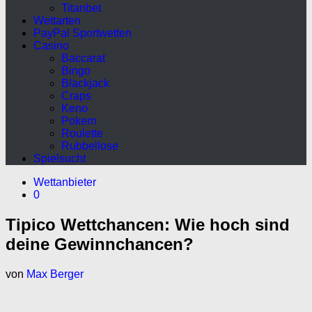
Titanbet
Wettarten
PayPal Sportwetten
Casino
Baccarat
Bingo
Blackjack
Craps
Keno
Pokern
Roulette
Rubbellose
Spielsucht
Wettanbieter
0
Tipico Wettchancen: Wie hoch sind
deine Gewinnchancen?
von
Max Berger