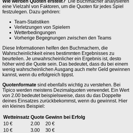
Wie werden Quoten‌ erstellt?
‌ Die ⁣Buchmacher analysieren
eine Vielzahl von ‍Faktoren, um die Quoten⁣ für jedes ⁤Spiel‍
festzulegen. Dazu⁣ gehören:
Team-Statistiken
Verletzungen von Spielern
Wetterbedingungen
Vorherige Begegnungen zwischen ​den Teams
Diese Informationen helfen den ⁢Buchmachern, die
Wahrscheinlichkeit‌ eines​ bestimmten Ergebnisses zu⁤
beurteilen. ‌Je unwahrscheinlicher ein ‌Ergebnis ist, desto
höher wird die Quote sein. Das bedeutet, dass‍ du bei einem⁣
wenig⁣ wahrscheinlichen⁤ Ausgang ⁤auch mehr Geld gewinnen​
kannst, wenn du erfolgreich tippst.
Quotenformate
sind ebenfalls wichtig zu verstehen. ‌Bei
Tipico werden ‌meistens ​Dezimalquoten verwendet. Ein ⁢Wert⁢
von 2.00 ​bedeutet beispielsweise,⁤ dass du das Doppelte
deines Einsatzes zurückbekommst, wenn‌ du ‍gewinnst. Hier​
ein⁣ kleines ⁤Beispiel:
Wetteinsatz
Quote
Gewinn ⁢bei Erfolg
10 €
2.00
20 €
10 €
3.00
30 €