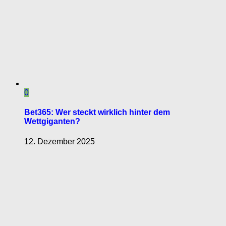
0
Bet365: Wer steckt wirklich hinter dem
Wettgiganten?
12. Dezember 2025