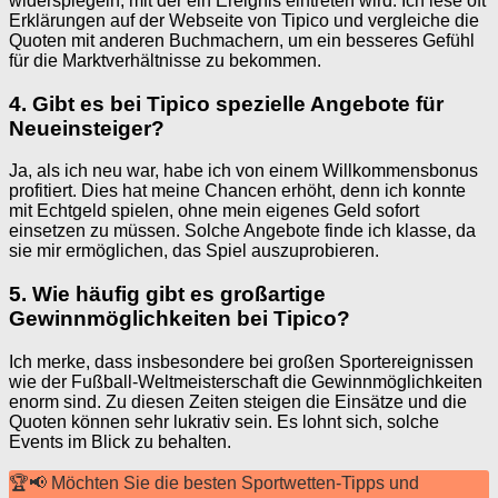
widerspiegeln, mit der ein Ereignis eintreten wird. Ich lese oft⁢
Erklärungen‍ auf der Webseite von ‌Tipico⁣ und vergleiche die
Quoten ⁣mit anderen Buchmachern, um ​ein besseres Gefühl
für die Marktverhältnisse zu bekommen.
4.⁤ Gibt es bei Tipico spezielle Angebote für
⁤Neueinsteiger?
Ja, als ich neu⁢ war, habe ich von einem Willkommensbonus
‌profitiert. Dies hat meine Chancen erhöht, denn ich konnte‌
mit Echtgeld spielen, ⁤ohne mein⁢ eigenes Geld sofort
einsetzen zu⁢ müssen. Solche Angebote ​finde ich klasse, da
sie mir ermöglichen, das​ Spiel ​auszuprobieren.
5. Wie häufig gibt es ​großartige
⁣Gewinnmöglichkeiten ‌bei ⁤Tipico?
Ich merke, dass insbesondere bei großen Sportereignissen
wie​ der Fußball-Weltmeisterschaft die Gewinnmöglichkeiten
enorm⁤ sind. Zu diesen Zeiten steigen​ die Einsätze und die
Quoten können sehr lukrativ sein. Es lohnt sich, solche
Events im⁢ Blick zu behalten.
🏆📢 Möchten Sie die besten Sportwetten-Tipps und