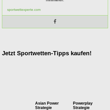
sportwettexperte.com
Jetzt Sportwetten-Tipps kaufen!
Asian Power
Powerplay
Strategie
Strategie