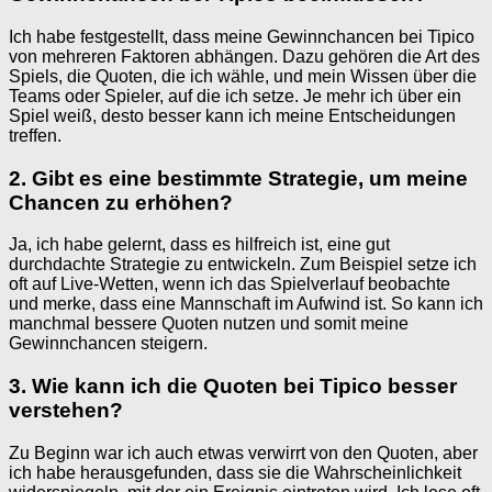
Ich ​habe festgestellt, dass meine Gewinnchancen bei⁤ Tipico⁣
von mehreren Faktoren abhängen.⁢ Dazu gehören ⁣die ‌Art des
Spiels,⁢ die Quoten, ⁤die ich wähle, und mein Wissen​ über die
‌Teams oder Spieler, auf⁣ die ich​ setze. ⁣Je mehr ich über ein ​
Spiel weiß, desto besser ⁤kann ⁣ich ‌meine Entscheidungen
treffen.
2. Gibt ⁣es eine bestimmte​ Strategie, um meine
⁣Chancen zu erhöhen?
Ja, ich habe⁣ gelernt, dass es hilfreich ist, eine gut
durchdachte Strategie zu entwickeln.⁢ Zum Beispiel setze ⁤ich
‌oft auf‍ Live-Wetten, wenn ich das Spielverlauf ⁤beobachte
und merke, dass eine Mannschaft im‍ Aufwind ist. ⁢So kann ich
manchmal bessere⁤ Quoten nutzen und somit meine
Gewinnchancen steigern.
3. Wie kann​ ich ‍die Quoten⁣ bei Tipico ‌besser
verstehen?
Zu Beginn ⁣war ich ⁤auch etwas ⁤verwirrt ‍von den Quoten, aber
‍ich habe⁢ herausgefunden, dass ‍sie ⁢die Wahrscheinlichkeit