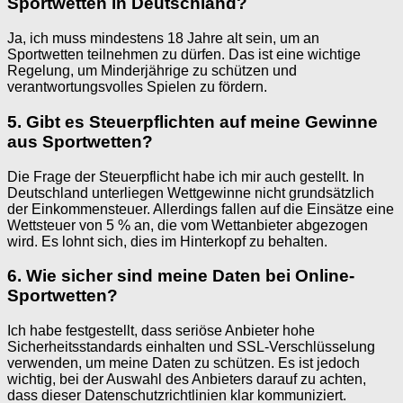
⁣Sportwetten in Deutschland?
Ja, ich muss ⁤mindestens ⁢18‍ Jahre alt sein, um an
Sportwetten teilnehmen zu dürfen. Das ist eine wichtige
Regelung, um Minderjährige zu‌ schützen und
verantwortungsvolles ⁢Spielen zu ‍fördern.
5.⁢ Gibt⁣ es Steuerpflichten auf meine Gewinne
aus ‌Sportwetten?
Die Frage der Steuerpflicht‍ habe ich mir auch gestellt. In⁤
Deutschland unterliegen Wettgewinne nicht grundsätzlich
der Einkommensteuer. Allerdings ​fallen auf die Einsätze eine
Wettsteuer von 5‍ % an, die vom Wettanbieter abgezogen
wird. Es ⁤lohnt sich, dies im Hinterkopf zu ​behalten.
6. Wie⁢ sicher sind meine Daten⁣ bei ⁢Online-
Sportwetten?
Ich⁤ habe festgestellt, dass seriöse Anbieter hohe
‌Sicherheitsstandards einhalten und SSL-Verschlüsselung
verwenden, um meine ⁤Daten ⁤zu schützen. Es ist ‍jedoch
wichtig, ⁣bei ⁤der Auswahl des Anbieters ⁣darauf ​zu achten,
dass dieser Datenschutzrichtlinien klar‌ kommuniziert.