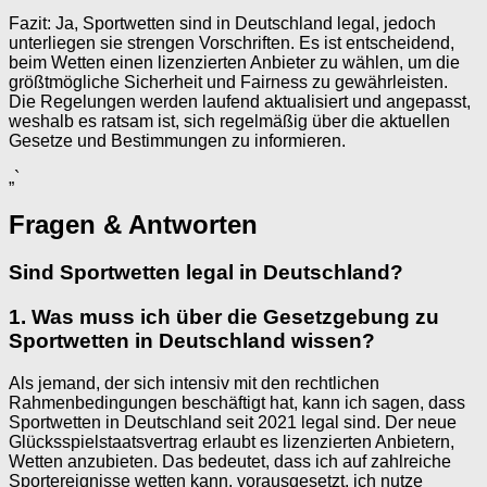
Fazit: Ja, Sportwetten​ sind in Deutschland legal,‍ jedoch
unterliegen sie ‍strengen Vorschriften. Es ist entscheidend,
‍beim Wetten einen lizenzierten Anbieter zu wählen, ⁢um die
größtmögliche Sicherheit und Fairness zu ⁤gewährleisten.
Die⁣ Regelungen werden laufend‍ aktualisiert und angepasst,
weshalb es ​ratsam ‍ist, sich regelmäßig über⁢ die aktuellen
Gesetze und Bestimmungen zu informieren.
„`
Fragen & Antworten
Sind Sportwetten legal in Deutschland?
1. Was muss ich über die Gesetzgebung zu ​
Sportwetten in Deutschland wissen?
Als ⁤jemand, der⁤ sich intensiv mit den‍ rechtlichen ​
Rahmenbedingungen beschäftigt hat, kann ich‍ sagen,‌ dass
Sportwetten in ⁤Deutschland seit 2021 legal sind. Der neue
Glücksspielstaatsvertrag erlaubt es ⁢lizenzierten Anbietern,
Wetten anzubieten. Das bedeutet, dass ich auf zahlreiche
Sportereignisse wetten kann, vorausgesetzt, ich nutze