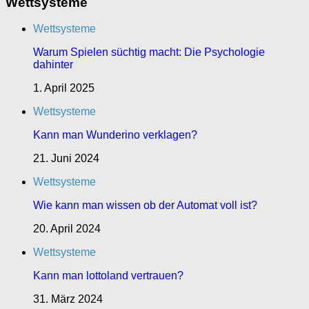
Wettsysteme
Wettsysteme
Warum Spielen süchtig macht: Die Psychologie
dahinter
1. April 2025
Wettsysteme
Kann man Wunderino verklagen?
21. Juni 2024
Wettsysteme
Wie kann man wissen ob der Automat voll ist?
20. April 2024
Wettsysteme
Kann man lottoland vertrauen?
31. März 2024