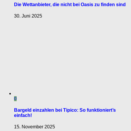
Die Wettanbieter, die nicht bei Oasis zu finden sind
30. Juni 2025
0
Bargeld einzahlen bei Tipico: So funktioniert’s
einfach!
15. November 2025