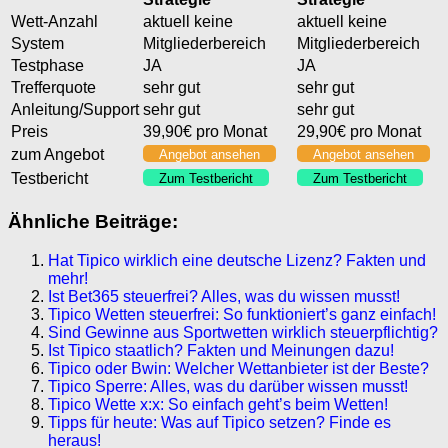
Wett-Anzahl
aktuell keine
aktuell keine
System
Mitgliederbereich
Mitgliederbereich
Testphase
JA
JA
Trefferquote
sehr gut
sehr gut
Anleitung/Support
sehr gut
sehr gut
Preis
39,90€ pro Monat
29,90€ pro Monat
zum Angebot
Angebot ansehen
Angebot ansehen
Testbericht
Zum Testbericht
Zum Testbericht
Ähnliche Beiträge:
Hat Tipico wirklich eine deutsche Lizenz? Fakten und
mehr!
Ist Bet365 steuerfrei? Alles, was du wissen musst!
Tipico Wetten steuerfrei: So funktioniert’s ganz einfach!
Sind Gewinne aus Sportwetten wirklich steuerpflichtig?
Ist Tipico staatlich? Fakten und Meinungen dazu!
Tipico oder Bwin: Welcher Wettanbieter ist der Beste?
Tipico Sperre: Alles, was du darüber wissen musst!
Tipico Wette x:x: So einfach geht’s beim Wetten!
Tipps für heute: Was auf Tipico setzen? Finde es
heraus!