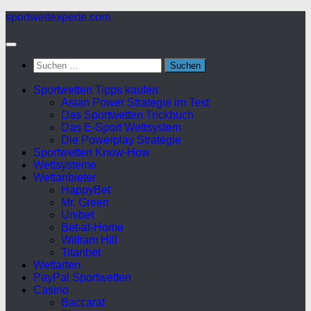
Zum
sportwettexperte.com
Inhalt
springen
Suchen
nach:
Sportwetten Tipps kaufen
Asian Power Strategie im Test
Das Sportwetten Trickbuch
Das E-Sport Wettsystem
Die Powerplay Strategie
Sportwetten Know-How
Wettsysteme
Wettanbieter
HappyBet
Mr. Green
Unibet
Bet-at-Home
William Hill
Titanbet
Wettarten
PayPal Sportwetten
Casino
Baccarat