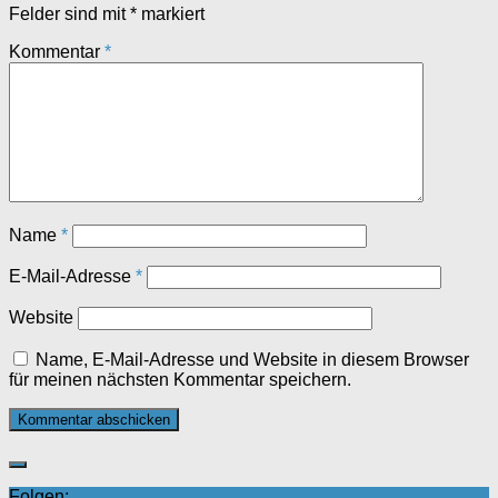
Felder sind mit
*
markiert
Kommentar
*
Name
*
E-Mail-Adresse
*
Website
Name, E-Mail-Adresse und Website in diesem Browser
für meinen nächsten Kommentar speichern.
Folgen: